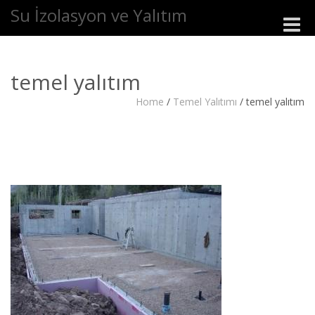
Su İzolasyon ve Yalıtım
Toggle
naviga
temel yalıtım
Home
/
Temel Yalıtımı
/
temel yalıtım