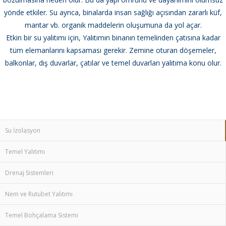
yönde etkiler. Su ayrıca, binalarda insan sağlığı açısından zararlı küf,
mantar vb. organik maddelerin oluşumuna da yol açar.
Etkin bir su yalıtımı için, Yalıtımın binanın temelinden çatısına kadar
tüm elemanlarını kapsaması gerekir. Zemine oturan döşemeler,
balkonlar, dış duvarlar, çatılar ve temel duvarları yalıtıma konu olur.
İzolasyon, İzalasyon,Yalıtım,Yalitim,Su yalıtımı,İnşaat,Su
izolasyonu, İzolasyon malzemesi,İzolasyon firmaları,Yalıtım
firmaları, Nem, Rutubet, Su sızıntısı,Yapı kimyasalları,Havuz
izolasyonu,Havuz,Su deposu, izolasyonu, Su deposu
Su İzolasyon
Temel Yalıtımı
Drenaj Sistemleri
Nem ve Rutubet Yalıtımı
Temel Bohçalama Sistemi