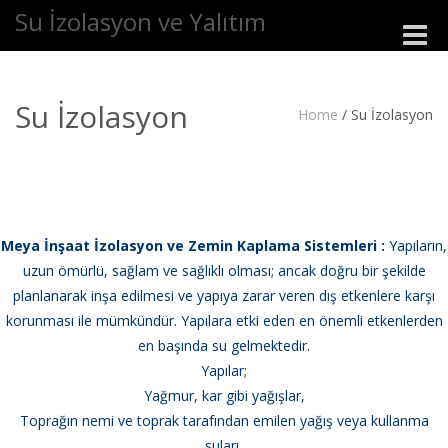
Su İzolasyon ve Yalıtım
Toggle
naviga
Su İzolasyon
Home
/
Su İzolasyon
Meya İnşaat İzolasyon ve Zemin Kaplama Sistemleri :
Yapıların,
uzun ömürlü, sağlam ve sağlıklı olması; ancak doğru bir şekilde
planlanarak inşa edilmesi ve yapıya zarar veren dış etkenlere karşı
korunması ile mümkündür. Yapılara etki eden en önemli etkenlerden
en başında su gelmektedir.
Yapılar;
Yağmur, kar gibi yağışlar,
Toprağın nemi ve toprak tarafından emilen yağış veya kullanma
suları,