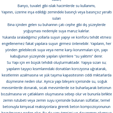
Banyo, tuvalet gibi ıslak hacimlerde su kullanımı,
Yapının, üzerine inşa edildiği zemindeki basınçlı veya basınçsız yeraltı
suları
Bina içinden gelen su buharının çatı cephe gibi dış yüzeylerde
yoğuşması nedeniyle suya maruz kalırlar.
Yukarıda sıraladığımız yollarla suyun yapıyı ve konforu tehdit etmesi
engellenemez fakat yapılara suyun girmesi önlenebilir. Yapıların, her
yönden gelebilecek suya veya neme karşı korunmaları için, yapı
kabuğunun yüzeyinde yapılan işlemlere “su yalıtımı” denir.
Su Yapı için en büyük tehdidi oluşturmaktadır. Yapıya sızan su;
yapıların taşıyıcı kısımlarındaki donatıları korozyona uğratarak,
kesitlerinin azalmasına ve yük taşıma kapasitesinin ciddi miktarlarda
düşmesine neden olur. Ayrıca yapı bileşeni içerisinde su, soğuk
mevsimlerde donarak, sıcak mevsimlerde ise buharlaşarak betonun
bozulmasına ve çatlakların oluşmasına sebep olur ve bununla birlikte
zemin rutubeti veya zemin suyu içerisinde bulunan sülfatlar, temel
betonuyla kimyasal reaksiyonlara girerek beton kompozisyonunun
bozulmasına neden olur. Bu da yapı ömrünü ve dayanımını olumsuz